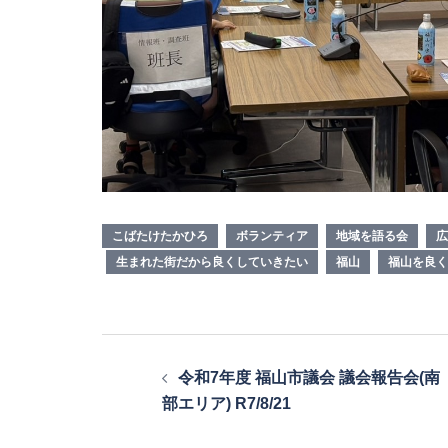
こばたけたかひろ
ボランティア
地域を語る会
広
生まれた街だから良くしていきたい
福山
福山を良く
投
令和7年度 福山市議会 議会報告会(南
稿
部エリア) R7/8/21
ナ