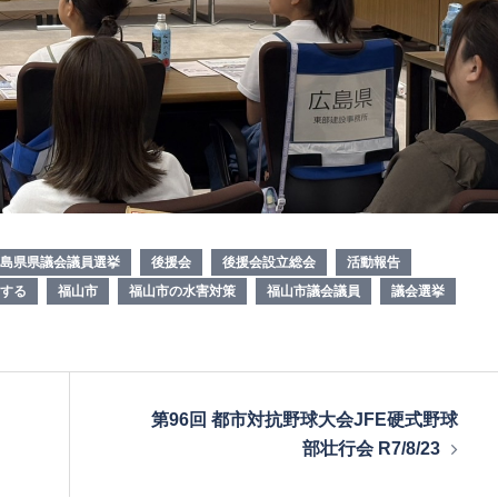
島県県議会議員選挙
後援会
後援会設立総会
活動報告
する
福山市
福山市の水害対策
福山市議会議員
議会選挙
第96回 都市対抗野球大会JFE硬式野球
部壮行会 R7/8/23