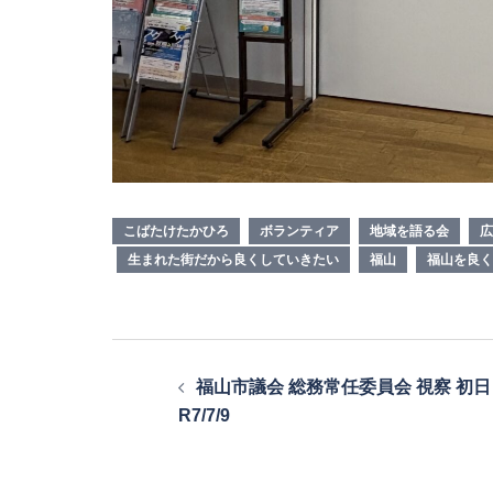
こばたけたかひろ
ボランティア
地域を語る会
広
生まれた街だから良くしていきたい
福山
福山を良く
投
福山市議会 総務常任委員会 視察 初日
稿
R7/7/9
ナ
ビ