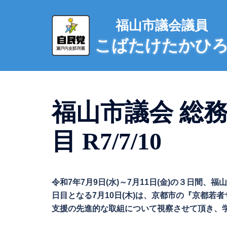
コ
ン
福山市議会議員
テ
こばたけたかひ
ン
ツ
へ
ス
キ
福山市議会 総務
ッ
プ
目 R7/7/10
令和7年7月9日(水)～7月11日(金)の３日間
日目となる7月10日(木)は、京都市の『京都
支援の先進的な取組について視察させて頂き、学び