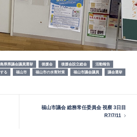
島県県議会議員選挙
後援会
後援会設立総会
活動報告
する
福山市
福山市の水害対策
福山市議会議員
議会選挙
福山市議会 総務常任委員会 視察 3日目
R7/7/11