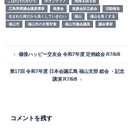
こばたけたかひろ
ボランティア
地域を語る会
広島県県議会議員選挙
後援会
後援会設立総会
活動報告
生まれた街だから良くしていきたい
福山
福山を良くする
福山市
福山市の水害対策
福山市議会議員
議会選挙
投
備後ハッピー交友会 令和7年度 定例総会 R7/6/8
稿
ナ
第17回 令和7年度 日本会議広島 福山支部 総会 ・記念
ビ
講演 R7/6/8
ゲ
ー
シ
ョ
ン
コメントを残す