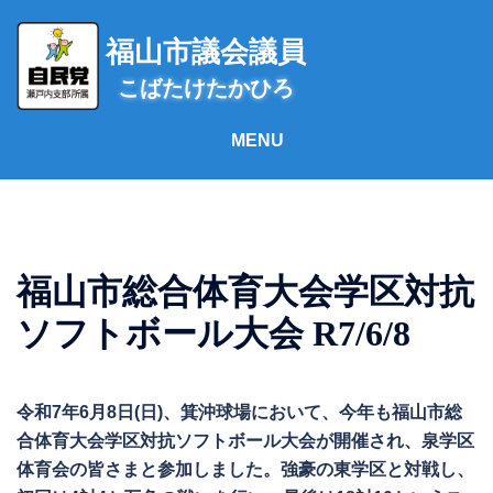
コ
ン
福山市議会議員
テ
こばたけたかひろ
ン
ツ
へ
ス
キ
ッ
プ
福山市総合体育大会学区対抗
ソフトボール大会 R7/6/8
令和7年6月8日(日)、箕沖球場において、今年も福山市総
合体育大会学区対抗ソフトボール大会が開催され、泉学区
体育会の皆さまと参加しました。強豪の東学区と対戦し、