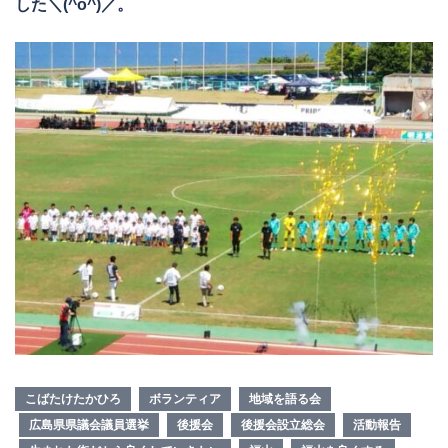
した＼(^o^)／。
こばたけたかひろ
ボランティア
地域を語る会
広島県県議会議員選挙
後援会
後援会設立総会
活動報告