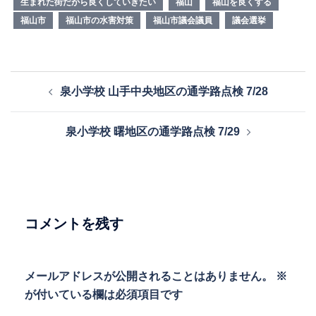
生まれた街だから良くしていきたい
福山
福山を良くする
福山市
福山市の水害対策
福山市議会議員
議会選挙
投
泉小学校 山手中央地区の通学路点検 7/28
稿
ナ
泉小学校 曙地区の通学路点検 7/29
ビ
ゲ
ー
シ
ョ
コメントを残す
ン
メールアドレスが公開されることはありません。
※
が付いている欄は必須項目です