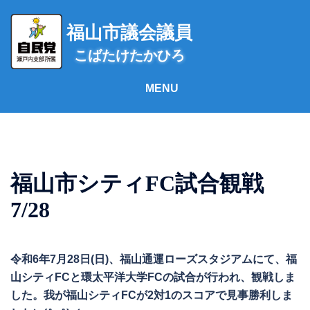
コ
ン
福山市議会議員
テ
こばたけたかひろ
ン
ツ
へ
ス
キ
ッ
プ
福山市シティFC試合観戦
7/28
令和6年7月28日(日)、福山通運ローズスタジアムにて、福
山シティFCと環太平洋大学FCの試合が行われ、観戦しま
した。我が福山シティFCが2対1のスコアで見事勝利しま