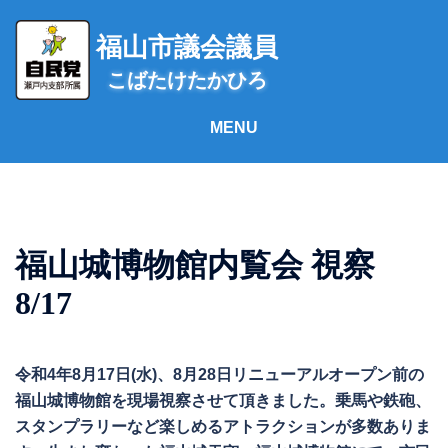
コ
ン
福山市議会議員
テ
こばたけたかひろ
ン
ツ
へ
ス
キ
ッ
プ
福山城博物館内覧会 視察
8/17
令和4年8月17日(水)、8月28日リニューアルオープン前の
福山城博物館を現場視察させて頂きました。乗馬や鉄砲、
スタンプラリーなど楽しめるアトラクションが多数ありま