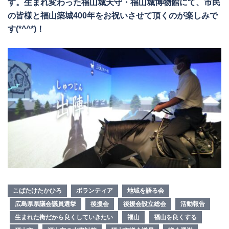
す。生まれ変わった福山城天守・福山城博物館にて、市民
の皆様と福山築城400年をお祝いさせて頂くのが楽しみで
す(*^^*)！
こばたけたかひろ
ボランティア
地域を語る会
広島県県議会議員選挙
後援会
後援会設立総会
活動報告
生まれた街だから良くしていきたい
福山
福山を良くする