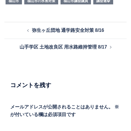
福山市
福山市の水害対策
福山市議会議員
議会選挙
投
弥生ヶ丘団地 通学路安全対策 8/16
稿
ナ
山手学区 土地改良区 用水路維持管理 8/17
ビ
ゲ
ー
シ
ョ
コメントを残す
ン
メールアドレスが公開されることはありません。
※
が付いている欄は必須項目です