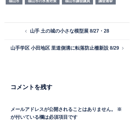
福山市
福山市の水害対策
福山市議会議員
議会選挙
投
山手 土の城の小さな模型展 8/27・28
稿
ナ
山手学区 小田地区 里道側溝に転落防止柵新設 8/29
ビ
ゲ
ー
シ
ョ
コメントを残す
ン
メールアドレスが公開されることはありません。
※
が付いている欄は必須項目です