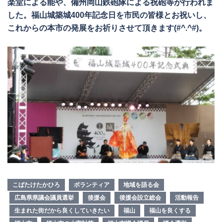
楽堂による能や、備州岡山鉄砲隊による祝砲等が行われま
した。福山城築城400年記念日を市民の皆様とお祝いし、
これからの本市の発展をお祈りさせて頂きます(#^.^#)。
こばたけたかひろ
ボランティア
地域を語る会
広島県県議会議員選挙
後援会
後援会設立総会
活動報告
生まれた街だから良くしていきたい
福山
福山を良くする