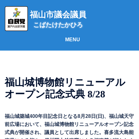
コ
ン
福山市議会議員
テ
こばたけたかひろ
ン
ツ
へ
ス
キ
ッ
プ
福山城博物館リニューアル
オープン記念式典 8/28
福山城築城400年目記念日となる8月28日(日)、福山城天守
前広場において、福山城博物館リニューアルオープン記念
式典が開催され、議員として出席しました。喜多流大島能