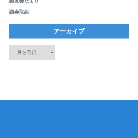
誠友会だより
議会取組
アーカイブ
ア
ー
カ
イ
ブ