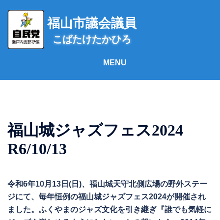
コ
ン
福山市議会議員
テ
こばたけたかひろ
ン
ツ
へ
ス
キ
ッ
プ
福山城ジャズフェス2024
R6/10/13
令和6年10月13日(日)、福山城天守北側広場の野外ステー
ジにて、毎年恒例の福山城ジャズフェス2024が開催され
ました。ふくやまのジャズ文化を引き継ぎ『誰でも気軽に