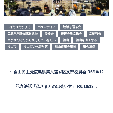
こばたけたかひろ
ボランティア
地域を語る会
広島県県議会議員選挙
後援会
後援会設立総会
活動報告
生まれた街だから良くしていきたい
福山
福山を良くする
福山市
福山市の水害対策
福山市議会議員
議会選挙
投
自由民主党広島県第六選挙区支部役員会 R6/10/12
稿
ナ
記念法話「仏さまとの出会い方」 R6/10/13
ビ
ゲ
ー
シ