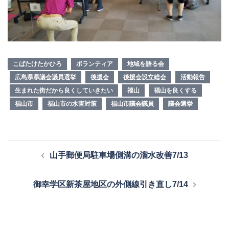
こばたけたかひろ
ボランティア
地域を語る会
広島県県議会議員選挙
後援会
後援会設立総会
活動報告
生まれた街だから良くしていきたい
福山
福山を良くする
福山市
福山市の水害対策
福山市議会議員
議会選挙
投
山手郵便局駐車場側溝の溜水改善7/13
稿
ナ
御幸学区新茶屋地区の外側線引き直し7/14
ビ
ゲ
ー