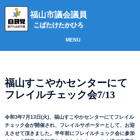
コ
ン
福山市議会議員
テ
こばたけたかひろ
ン
ツ
へ
ス
キ
ッ
プ
福山すこやかセンターにて
フレイルチェック会7/13
令和3年7月13日(火)、福山すこやかセンターにてフレイル
チェック会が開催され、フレイルサポーターとして、お迎
えさせて頂きました。半年前にフレイルチェック会に参加