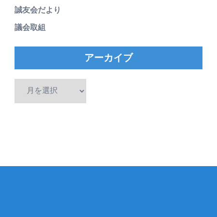
誠友会だより
議会取組
アーカイブ
ア
ー
カ
イ
ブ