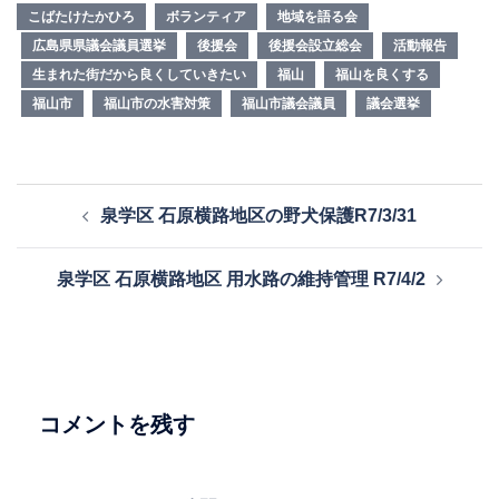
こばたけたかひろ
ボランティア
地域を語る会
広島県県議会議員選挙
後援会
後援会設立総会
活動報告
生まれた街だから良くしていきたい
福山
福山を良くする
福山市
福山市の水害対策
福山市議会議員
議会選挙
投
泉学区 石原横路地区の野犬保護R7/3/31
稿
ナ
泉学区 石原横路地区 用水路の維持管理 R7/4/2
ビ
ゲ
ー
シ
ョ
コメントを残す
ン