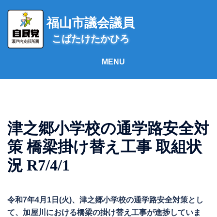
コ
ン
福山市議会議員
テ
こばたけたかひろ
ン
ツ
へ
ス
キ
ッ
プ
津之郷小学校の通学路安全対
策 橋梁掛け替え工事 取組状
況 R7/4/1
令和7年4月1日(火)、津之郷小学校の通学路安全対策とし
て、加屋川における橋梁の掛け替え工事が進捗していま