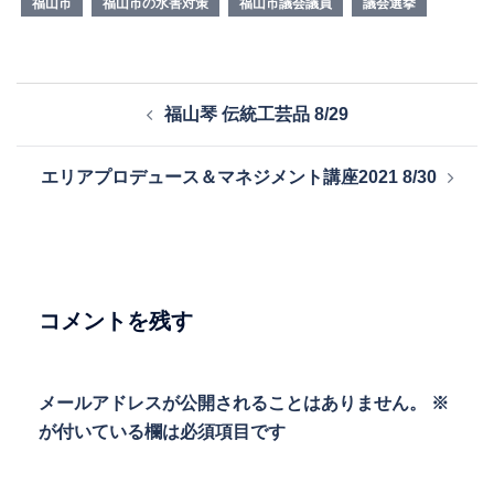
福山市
福山市の水害対策
福山市議会議員
議会選挙
投
福山琴 伝統工芸品 8/29
稿
ナ
エリアプロデュース＆マネジメント講座2021 8/30
ビ
ゲ
ー
シ
ョ
コメントを残す
ン
メールアドレスが公開されることはありません。
※
が付いている欄は必須項目です