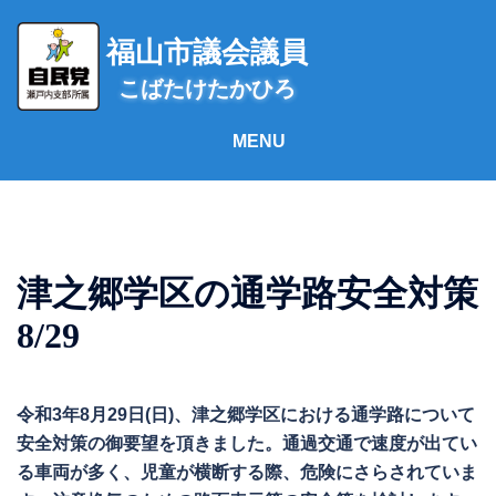
コ
ン
福山市議会議員
テ
こばたけたかひろ
ン
ツ
へ
ス
キ
ッ
プ
津之郷学区の通学路安全対策
8/29
令和3年8月29日(日)、津之郷学区における通学路について
安全対策の御要望を頂きました。通過交通で速度が出てい
る車両が多く、児童が横断する際、危険にさらされていま