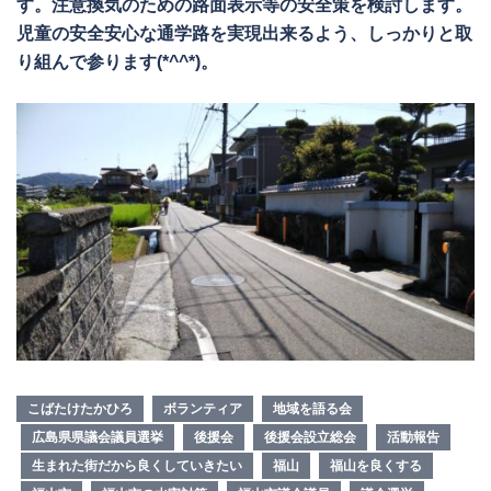
す。注意換気のための路面表示等の安全策を検討します。
児童の安全安心な通学路を実現出来るよう、しっかりと取
り組んで参ります(*^^*)。
こばたけたかひろ
ボランティア
地域を語る会
広島県県議会議員選挙
後援会
後援会設立総会
活動報告
生まれた街だから良くしていきたい
福山
福山を良くする