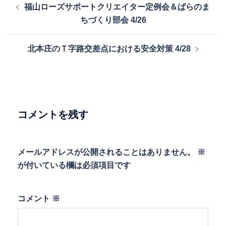
福山ローズサポートクリエイター定例会＆ばらのま
稿
ちづくり部会 4/26
ナ
ビ
北本庄のＴ字路交差点における安全対策 4/28
ゲ
ー
シ
ョ
ン
コメントを残す
メールアドレスが公開されることはありません。
※
が付いている欄は必須項目です
コメント
※