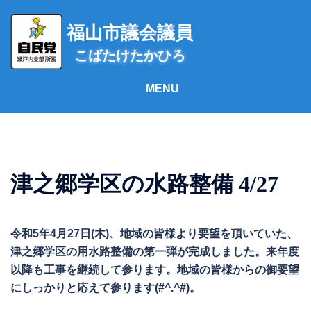
コ
ン
福山市議会議員
テ
こばたけたかひろ
ン
ツ
へ
ス
キ
ッ
プ
津之郷学区の水路整備 4/27
令和5年4月27日(木)、地域の皆様より要望を頂いていた、
津之郷学区の用水路整備の第一弾が完成しました。来年度
以降も工事を継続して参ります。地域の皆様からの御要望
にしっかりと応えて参ります(#^.^#)。