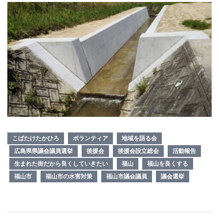
こばたけたかひろ
ボランティア
地域を語る会
広島県県議会議員選挙
後援会
後援会設立総会
活動報告
生まれた街だから良くしていきたい
福山
福山を良くする
福山市
福山市の水害対策
福山市議会議員
議会選挙
投