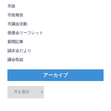
市政
市政報告
市議会活動
後援会リーフレット
新聞記事
誠友会だより
議会取組
アーカイブ
ア
ー
カ
イ