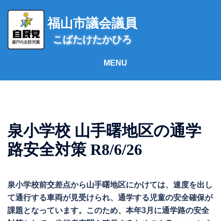
コ
ン
福山市議会議員
テ
こばたけたかひろ
ン
ツ
へ
ス
キ
ッ
プ
泉小学校 山手曙地区の通学
路安全対策 R8/6/26
泉小学校前交差点から山手曙地区にかけては、速度を出し
て通行する車両が見受けられ、通学する児童の安全確保が
課題となっています。このため、本年3月に通学路の安全