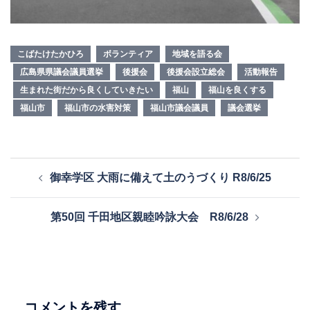
こばたけたかひろ
ボランティア
地域を語る会
広島県県議会議員選挙
後援会
後援会設立総会
活動報告
生まれた街だから良くしていきたい
福山
福山を良くする
福山市
福山市の水害対策
福山市議会議員
議会選挙
投
御幸学区 大雨に備えて土のうづくり R8/6/25
稿
ナ
第50回 千田地区親睦吟詠大会 R8/6/28
ビ
ゲ
ー
シ
ョ
コメントを残す