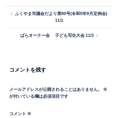
投
ふくやま市議会だより第90号(令和5年9月定例会)
稿
11/1
ナ
ビ
ばらオーナー会 子ども写生大会 11/3
ゲ
ー
シ
ョ
ン
コメントを残す
メールアドレスが公開されることはありません。
※
が付いている欄は必須項目です
コメント
※