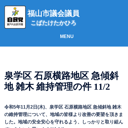
コ
ン
福山市議会議員
テ
こばたけたかひろ
ン
ツ
へ
ス
キ
ッ
プ
泉学区 石原横路地区 急傾斜
地 雑木 維持管理の件 11/2
令和5年11月2日(木)、泉学区 石原横路地区 急傾斜地 雑木
の維持管理について、地域の皆様より改善の要望を頂きま
した。地域の安全安心を守れるよう、しっかりと取り組ん