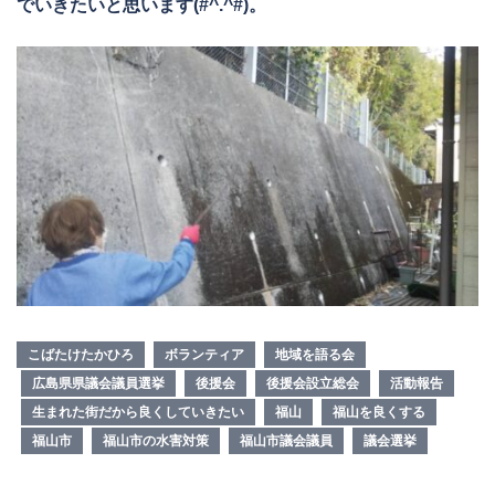
でいきたいと思います(#^.^#)。
こばたけたかひろ
ボランティア
地域を語る会
広島県県議会議員選挙
後援会
後援会設立総会
活動報告
生まれた街だから良くしていきたい
福山
福山を良くする
福山市
福山市の水害対策
福山市議会議員
議会選挙