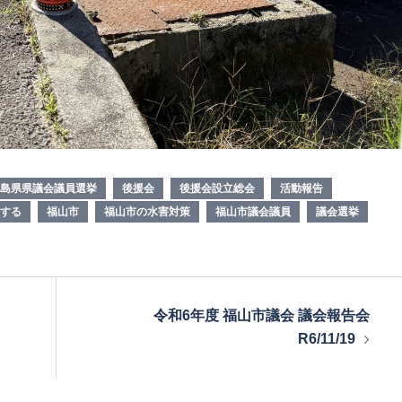
島県県議会議員選挙
後援会
後援会設立総会
活動報告
する
福山市
福山市の水害対策
福山市議会議員
議会選挙
令和6年度 福山市議会 議会報告会
R6/11/19