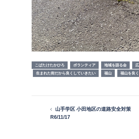
こばたけたかひろ
ボランティア
地域を語る会
広
生まれた街だから良くしていきたい
福山
福山を良く
投
山手学区 小田地区の道路安全対策
稿
R6/11/17
ナ
ビ