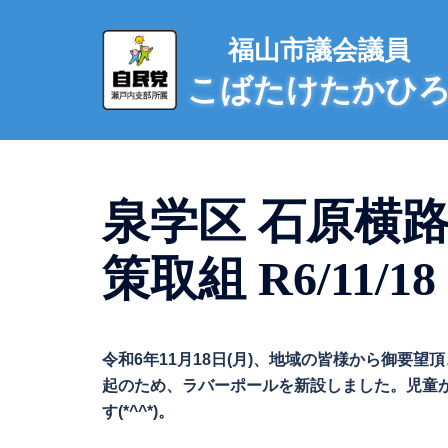
コ
ン
福山市議会議員
テ
こばたけたかひ
ン
ツ
へ
ス
キ
泉学区 石原横
ッ
プ
策取組 R6/11/18
令和6年11月18日(月)、地域の皆様から御要
起のため、ラバーポールを新設しました。児童
す(*^^*)。