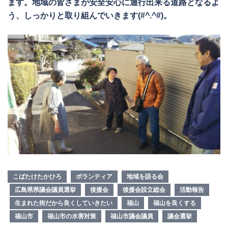
ます。地域の皆さまが安全安心に通行出来る道路となるよ
う、しっかりと取り組んでいきます(#^.^#)。
こばたけたかひろ
ボランティア
地域を語る会
広島県県議会議員選挙
後援会
後援会設立総会
活動報告
生まれた街だから良くしていきたい
福山
福山を良くする
福山市
福山市の水害対策
福山市議会議員
議会選挙