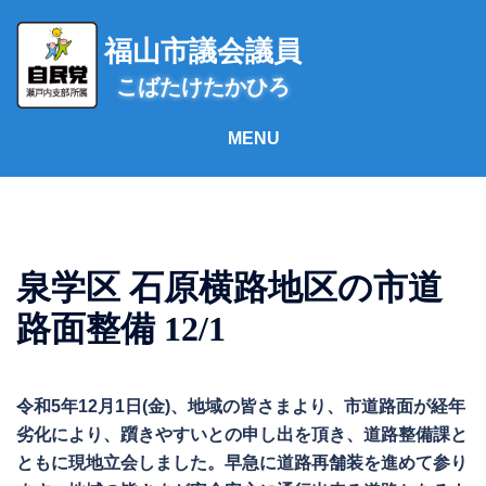
コ
ン
福山市議会議員
テ
こばたけたかひろ
ン
ツ
へ
ス
キ
ッ
プ
泉学区 石原横路地区の市道
路面整備 12/1
令和5年12月1日(金)、地域の皆さまより、市道路面が経年
劣化により、躓きやすいとの申し出を頂き、道路整備課と
ともに現地立会しました。早急に道路再舗装を進めて参り