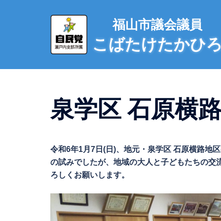
コ
ン
福山市議会議員
テ
こばたけたかひ
ン
ツ
へ
ス
キ
泉学区 石原横路
ッ
プ
令和6年1月7日(日)、地元・泉学区 石原横路
の試みでしたが、地域の大人と子どもたちの交
ろしくお願いします。