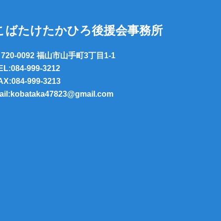
こばたけたかひろ後援会事務所
720-0092 福山市山手町3丁目1-1
EL:084-999-3212
AX:084-999-3213
ail:kobataka47823@gmail.com