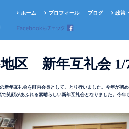
ホーム
プロフィール
ブログ
政策
ろ
地区 新年互礼会 1/
地区の新年互礼会を町内会長として、とり行いました。今年が初
流で笑顔があふれる素晴らしい新年互礼会となりました。今年