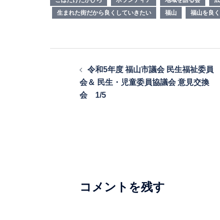
生まれた街だから良くしていきたい
福山
福山を良く
投
令和5年度 福山市議会 民生福祉委員
稿
会＆ 民生・児童委員協議会 意見交換
ナ
会 1/5
ビ
ゲ
ー
シ
ョ
コメントを残す
ン