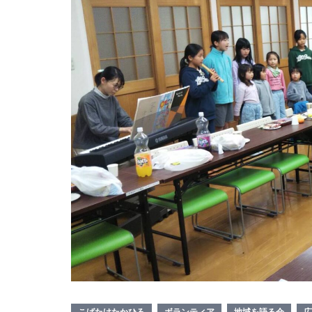
こばたけたかひろ
ボランティア
地域を語る会
広