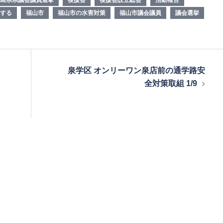
する
福山市
福山市の水害対策
福山市議会議員
議会選挙
泉学区 オンリーワン泉店前の通学路安
全対策取組 1/9