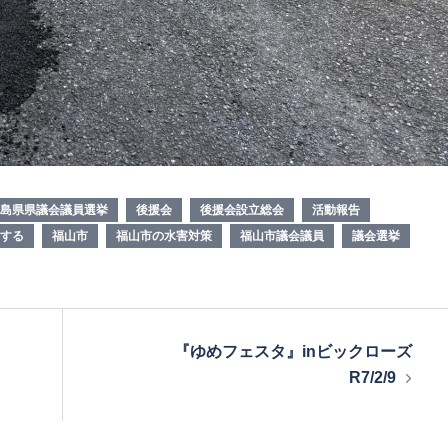
島県県議会議員選挙
後援会
後援会設立総会
活動報告
する
福山市
福山市の水害対策
福山市議会議員
議会選挙
『ゆめフェスタ』inビックローズ
R7/2/9