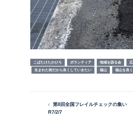
こばたけたかひろ
ボランティア
地域を語る会
広
生まれた街だから良くしていきたい
福山
福山を良く
投
第8回全国フレイルチェックの集い
稿
R7/2/7
ナ
ビ