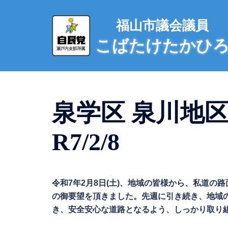
コ
ン
福山市議会議員
テ
こばたけたかひ
ン
ツ
へ
ス
キ
泉学区 泉川地
ッ
プ
R7/2/8
令和7年2月8日(土)、地域の皆様から、私道
の御要望を頂きました。先週に引き続き、地域
き、安全安心な道路となるよう、しっかり取り組んで