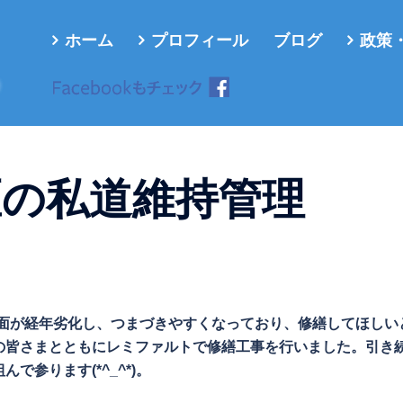
ホーム
プロフィール
ブログ
政策
ろ
区の私道維持管理
の路面が経年劣化し、つまづきやすくなっており、修繕してほしい
の皆さまとともにレミファルトで修繕工事を行いました。引き
参ります(*^_^*)。