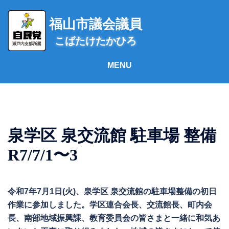
コ
ン
福山市議会議員
テ
こばたけたかひろ
ン
ツ
へ
ス
キ
ッ
プ
泉学区 泉交流館 駐車場 整備
R7/7/1〜3
令和7年7月1日(火)、泉学区 泉交流館の駐車場整備の初日
作業に参加しました。学区連合会長、交流館長、町内会
長、南部地域振興課、教育委員会の皆さまと一緒に和気あ