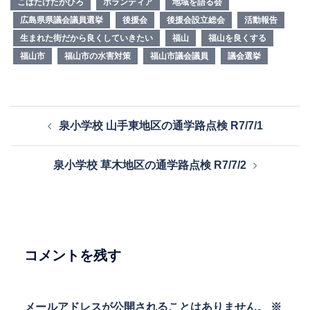
こばたけたかひろ
ボランティア
地域を語る会
広島県県議会議員選挙
後援会
後援会設立総会
活動報告
生まれた街だから良くしていきたい
福山
福山を良くする
福山市
福山市の水害対策
福山市議会議員
議会選挙
投
泉小学校 山手東地区の通学路点検 R7/7/1
稿
ナ
泉小学校 草木地区の通学路点検 R7/7/2
ビ
ゲ
ー
シ
ョ
コメントを残す
ン
メールアドレスが公開されることはありません。
※