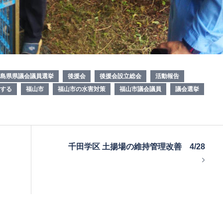
島県県議会議員選挙
後援会
後援会設立総会
活動報告
する
福山市
福山市の水害対策
福山市議会議員
議会選挙
千田学区 土揚場の維持管理改善 4/28