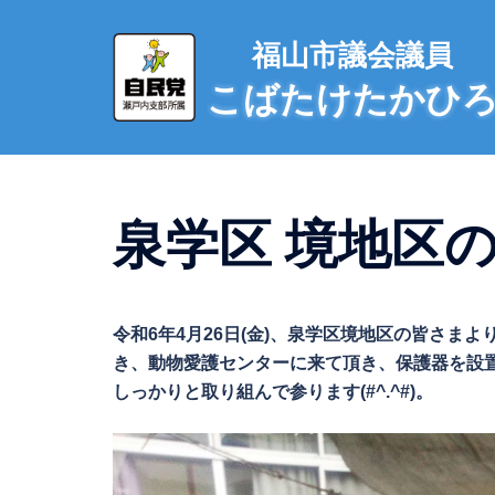
コ
ン
福山市議会議員
テ
こばたけたかひ
ン
ツ
へ
ス
キ
泉学区 境地区の野
ッ
プ
令和6年4月26日(金)、泉学区境地区の皆さ
き、動物愛護センターに来て頂き、保護器を設
しっかりと取り組んで参ります(#^.^#)。