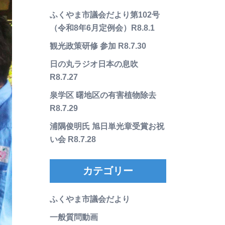
ふくやま市議会だより第102号
（令和8年6月定例会）R8.8.1
観光政策研修 参加 R8.7.30
日の丸ラジオ日本の息吹
R8.7.27
泉学区 曙地区の有害植物除去
R8.7.29
浦隅俊明氏 旭日単光章受賞お祝
い会 R8.7.28
カテゴリー
ふくやま市議会だより
一般質問動画