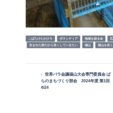
こばたけたかひろ
ボランティア
地域を語る会
広
生まれた街だから良くしていきたい
福山
福山を良く
投
世界バラ会議福山大会専門委員会 ば
稿
らのまちづくり部会 2024年度 第1回
ナ
4/24
ビ
ゲ
ー