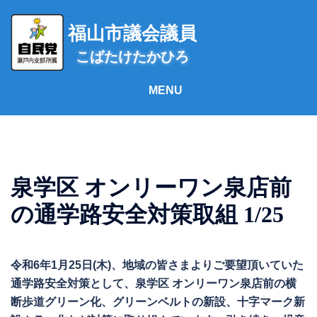
コ
ン
福山市議会議員
テ
こばたけたかひろ
ン
ツ
へ
ス
キ
ッ
プ
泉学区 オンリーワン泉店前
の通学路安全対策取組 1/25
令和6年1月25日(木)、地域の皆さまよりご要望頂いていた
通学路安全対策として、泉学区 オンリーワン泉店前の横
断歩道グリーン化、グリーンベルトの新設、十字マーク新