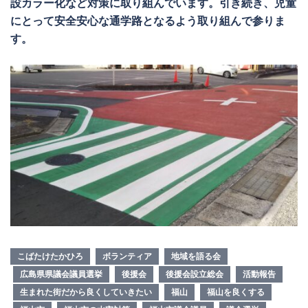
設カラー化など対策に取り組んでいます。引き続き、児童
にとって安全安心な通学路となるよう取り組んで参りま
す。
こばたけたかひろ
ボランティア
地域を語る会
広島県県議会議員選挙
後援会
後援会設立総会
活動報告
生まれた街だから良くしていきたい
福山
福山を良くする