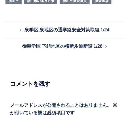
福山市
福山市の水害対策
福山市議会議員
議会選挙
投
泉学区 泉地区の通学路安全対策取組 1/24
稿
ナ
御幸学区 下組地区の横断歩道新設 1/26
ビ
ゲ
ー
シ
ョ
コメントを残す
ン
メールアドレスが公開されることはありません。
※
が付いている欄は必須項目です