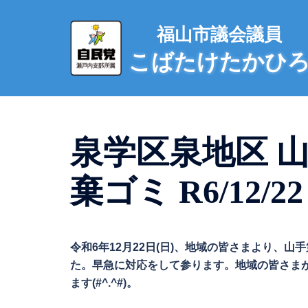
コ
ン
福山市議会議員
テ
こばたけたかひ
ン
ツ
へ
ス
キ
泉学区泉地区 
ッ
プ
棄ゴミ R6/12/22
令和6年12月22日(日)、地域の皆さまより、
た。早急に対応をして参ります。地域の皆さま
ます(#^.^#)。