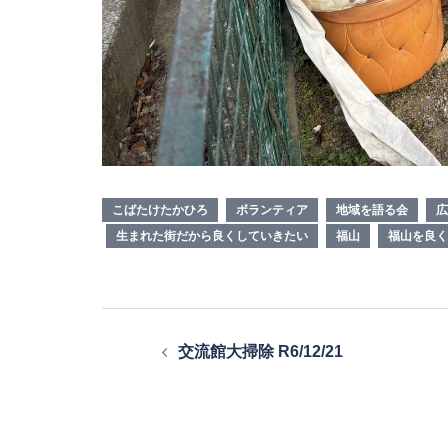
こばたけたかひろ
ボランティア
地域を語る会
広
生まれた街だから良くしていきたい
福山
福山を良く
投
交流館大掃除 R6/12/21
稿
ナ
ビ