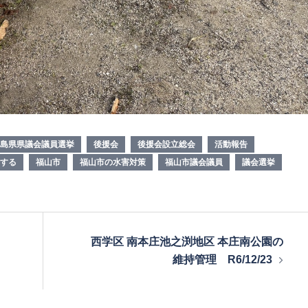
島県県議会議員選挙
後援会
後援会設立総会
活動報告
する
福山市
福山市の水害対策
福山市議会議員
議会選挙
西学区 南本庄池之渕地区 本庄南公園の
維持管理 R6/12/23