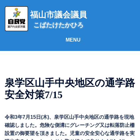
コ
ン
福山市議会議員
テ
こばたけたかひろ
ン
ツ
へ
ス
キ
ッ
プ
泉学区山手中央地区の通学路
安全対策7/15
令和3年7月15日(木)、泉学区山手中央地区の通学路を現地
確認しました。危険な側溝にグレーチング又は転落防止柵
設置の御要望を頂きました。児童の安全安心な通学路を実