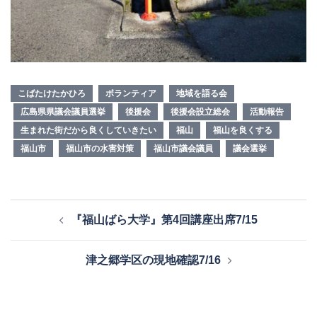
こばたけたかひろ
ボランティア
地域を語る会
広島県県議会議員選挙
後援会
後援会設立総会
活動報告
生まれた街だから良くしていきたい
福山
福山を良くする
福山市
福山市の水害対策
福山市議会議員
議会選挙
投
『福山ばら大学』第4回講座出席7/15
稿
ナ
津之郷学区の現地確認7/16
ビ
ゲ
ー