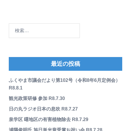
検
索:
最近の投稿
ふくやま市議会だより第102号（令和8年6月定例会）
R8.8.1
観光政策研修 参加 R8.7.30
日の丸ラジオ日本の息吹 R8.7.27
泉学区 曙地区の有害植物除去 R8.7.29
浦隅俊明氏 旭日単光章受賞お祝い会 R8.7.28