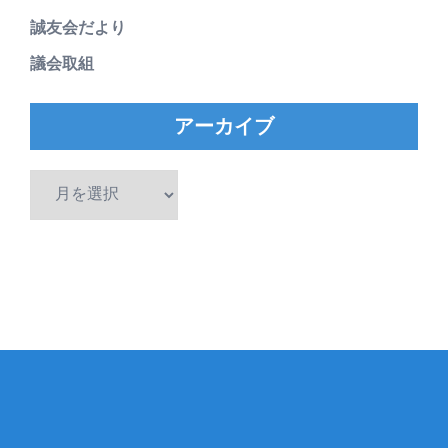
誠友会だより
議会取組
アーカイブ
ア
ー
カ
イ
ブ