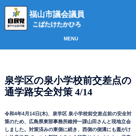
コ
ン
福山市議会議員
テ
こばたけたかひろ
ン
ツ
へ
ス
キ
ッ
プ
泉学区の泉小学校前交差点の
通学路安全対策 4/14
令和4年4月14日(木)、泉学区 泉小学校前交差点前の安全対
策のため、広島県東部事務所維持一課山田さんと現地立会
しました。対策済みの東側に続き、西側の側溝にも蓋がけ