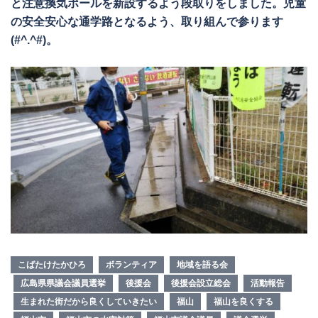
と注意換気ポールを新設するよう段取りをしました。児童
の安全安心な通学路となるよう、取り組んで参ります
(#^.^#)。
こばたけたかひろ
ボランティア
地域を語る会
広島県県議会議員選挙
後援会
後援会設立総会
活動報告
生まれた街だから良くしていきたい
福山
福山を良くする