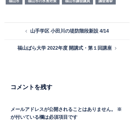
福山市
福山市の水害対策
福山市議会議員
議会選挙
投
山手学区 小田川の堤防階段新設 4/14
稿
ナ
福山ばら大学 2022年度 開講式・第１回講座
ビ
ゲ
ー
シ
ョ
コメントを残す
ン
メールアドレスが公開されることはありません。
※
が付いている欄は必須項目です