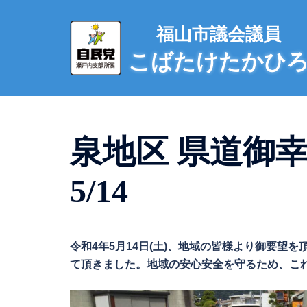
コ
ン
福山市議会議員
テ
こばたけたかひ
ン
ツ
へ
ス
キ
泉地区 県道御
ッ
プ
5/14
令和4年5月14日(土)、地域の皆様より御要
て頂きました。地域の安心安全を守るため、これか