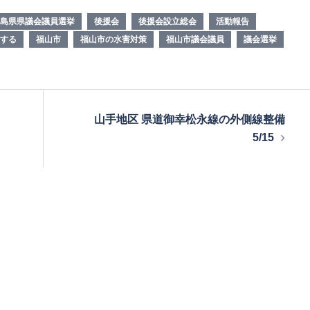
島県県議会議員選挙
後援会
後援会設立総会
活動報告
する
福山市
福山市の水害対策
福山市議会議員
議会選挙
山手地区 県道御幸松永線の外側線整備
5/15