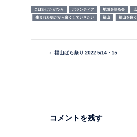
こばたけたかひろ
ボランティア
地域を語る会
広
生まれた街だから良くしていきたい
福山
福山を良く
投
福山ばら祭り 2022 5/14・15
稿
ナ
ビ
ゲ
ー
シ
コメントを残す
ョ
ン