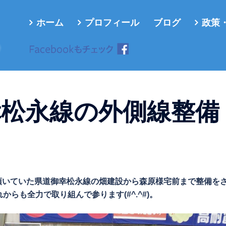
ホーム
プロフィール
ブログ
政策
ろ
幸松永線の外側線整備
望を頂いていた県道御幸松永線の畑建設から森原様宅前まで整備を
らも全力で取り組んで参ります(#^.^#)。