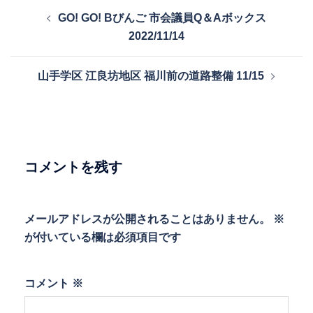
投
GO! GO! Bびんご 市会議員Q＆Aボックス
稿
2022/11/14
ナ
ビ
山手学区 江良坊地区 福川前の道路整備 11/15
ゲ
ー
シ
ョ
ン
コメントを残す
メールアドレスが公開されることはありません。
※
が付いている欄は必須項目です
コメント
※