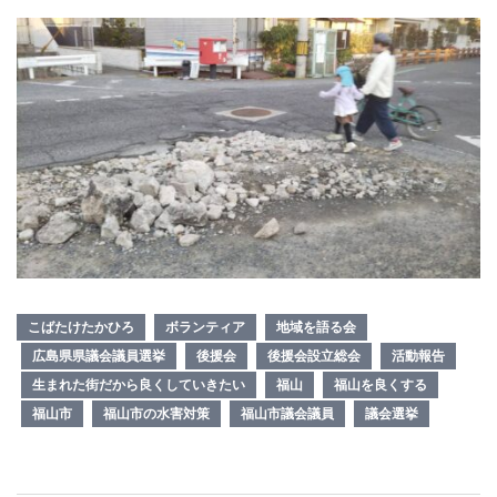
こばたけたかひろ
ボランティア
地域を語る会
広島県県議会議員選挙
後援会
後援会設立総会
活動報告
生まれた街だから良くしていきたい
福山
福山を良くする
福山市
福山市の水害対策
福山市議会議員
議会選挙