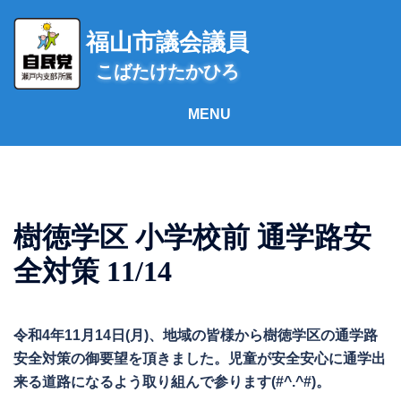
コ
ン
福山市議会議員
テ
こばたけたかひろ
ン
ツ
へ
ス
キ
ッ
プ
樹徳学区 小学校前 通学路安
全対策 11/14
令和4年11月14日(月)、地域の皆様から樹徳学区の通学路
安全対策の御要望を頂きました。児童が安全安心に通学出
来る道路になるよう取り組んで参ります(#^.^#)。