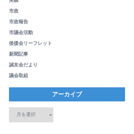
実績
市政
市政報告
市議会活動
後援会リーフレット
新聞記事
誠友会だより
議会取組
アーカイブ
ア
ー
カ