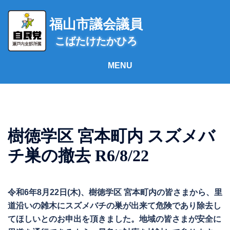
コ
ン
福山市議会議員
テ
こばたけたかひろ
ン
ツ
へ
ス
キ
ッ
プ
樹徳学区 宮本町内 スズメバ
チ巣の撤去 R6/8/22
令和6年8月22日(木)、樹徳学区 宮本町内の皆さまから、里
道沿いの雑木にスズメバチの巣が出来て危険であり除去し
てほしいとのお申出を頂きました。地域の皆さまが安全に