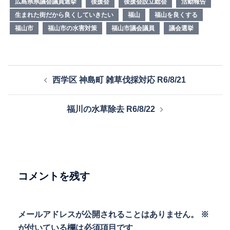
広島県県議会議員選挙
後援会
後援会設立総会
活動報告
生まれた街だから良くしていきたい
福山
福山を良くする
福山市
福山市の水害対策
福山市議会議員
議会選挙
投
西学区 神島町 雑草伐採対応 R6/8/21
稿
ナ
福川の水草除去 R6/8/22
ビ
ゲ
ー
シ
ョ
コメントを残す
ン
メールアドレスが公開されることはありません。
※
が付いている欄は必須項目です