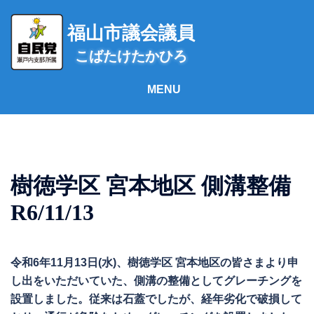
コ
ン
福山市議会議員
テ
こばたけたかひろ
ン
ツ
へ
ス
キ
ッ
プ
樹徳学区 宮本地区 側溝整備
R6/11/13
令和6年11月13日(水)、樹徳学区 宮本地区の皆さまより申
し出をいただいていた、側溝の整備としてグレーチングを
設置しました。従来は石蓋でしたが、経年劣化で破損して