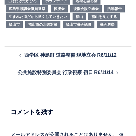
こばたけたかひろ
ボランティア
地域を語る会
広島県県議会議員選挙
後援会
後援会設立総会
活動報告
生まれた街だから良くしていきたい
福山
福山を良くする
福山市
福山市の水害対策
福山市議会議員
議会選挙
投
西学区 神島町 道路整備 現地立会 R6/11/12
稿
ナ
公共施設特別委員会 行政視察 初日 R6/11/14
ビ
ゲ
ー
シ
ョ
コメントを残す
ン
メールアドレスが公開されることはありません。
※