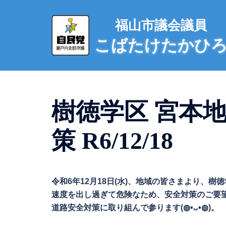
コ
ン
福山市議会議員
テ
こばたけたかひ
ン
ツ
へ
ス
キ
樹徳学区 宮本
ッ
プ
策 R6/12/18
令和6年12月18日(水)、地域の皆さまより、
速度を出し過ぎて危険なため、安全対策のご要
道路安全対策に取り組んで参ります(◍•ᴗ•◍)。