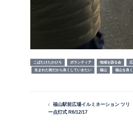
こばたけたかひろ
ボランティア
地域を語る会
広
生まれた街だから良くしていきたい
福山
福山を良く
投
福山駅前広場イルミネーション ツリ
稿
ー点灯式 R6/12/17
ナ
ビ