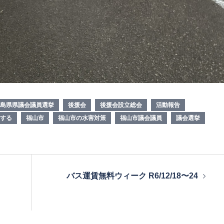
島県県議会議員選挙
後援会
後援会設立総会
活動報告
する
福山市
福山市の水害対策
福山市議会議員
議会選挙
バス運賃無料ウィーク R6/12/18〜24