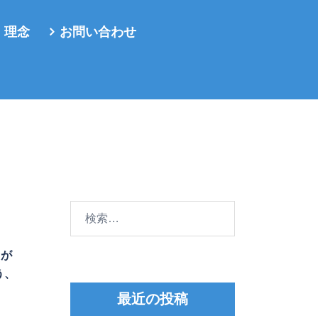
・理念
お問い合わせ
検
索:
クが
う、
最近の投稿