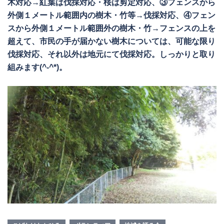
木対応→紅葉は伐採対応・桜は剪定対応、③フェンスから
外側１メートル範囲内の樹木・竹等→伐採対応、④フェン
スから外側１メートル範囲外の樹木・竹→フェンスの上を
超えて、市民の手が届かない樹木については、可能な限り
伐採対応、それ以外は地元にて伐採対応。しっかりと取り
組みます(^-^*)。