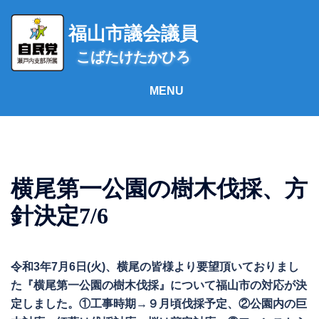
コ
ン
福山市議会議員
テ
こばたけたかひろ
ン
ツ
へ
ス
キ
ッ
プ
横尾第一公園の樹木伐採、方
針決定7/6
令和3年7月6日(火)、横尾の皆様より要望頂いておりまし
た『横尾第一公園の樹木伐採』について福山市の対応が決
定しました。①工事時期→９月頃伐採予定、②公園内の巨