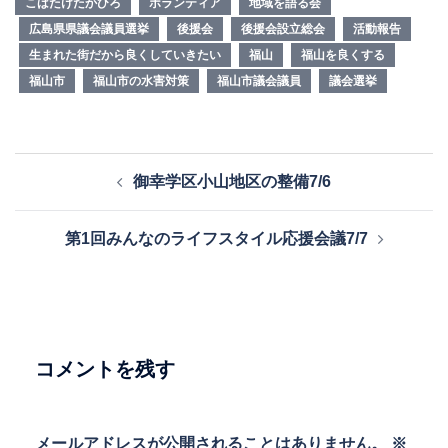
こばたけたかひろ
ボランティア
地域を語る会
広島県県議会議員選挙
後援会
後援会設立総会
活動報告
生まれた街だから良くしていきたい
福山
福山を良くする
福山市
福山市の水害対策
福山市議会議員
議会選挙
投
御幸学区小山地区の整備7/6
稿
ナ
第1回みんなのライフスタイル応援会議7/7
ビ
ゲ
ー
シ
ョ
コメントを残す
ン
メールアドレスが公開されることはありません。
※