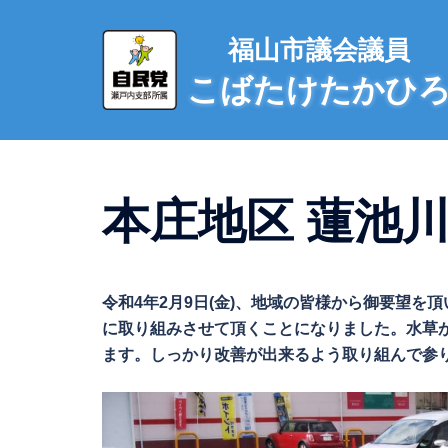
コ
ン
福山市議会議員
テ
こばたけたかひ
ン
ツ
へ
ス
キ
本庄地区 蓮池川
ッ
プ
令和4年2月9日(金)、地域の皆様から御要望を
に取り組みさせて頂くことになりました。水草
ます。しっかり改善が出来るよう取り組んで参ります