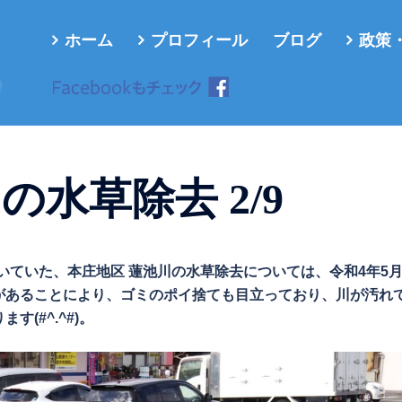
ホーム
プロフィール
ブログ
政策
ろ
の水草除去 2/9
頂いていた、本庄地区 蓮池川の水草除去については、令和4年5
があることにより、ゴミのポイ捨ても目立っており、川が汚れ
(#^.^#)。