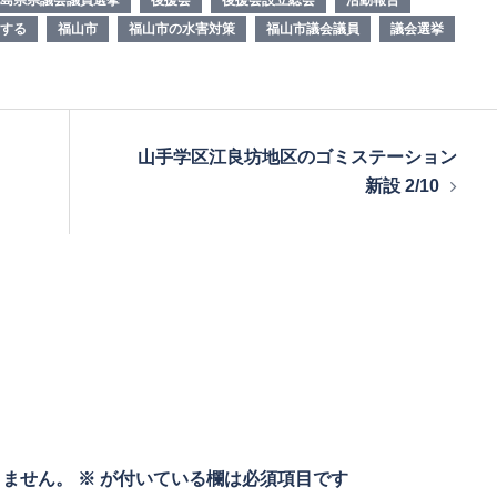
する
福山市
福山市の水害対策
福山市議会議員
議会選挙
山手学区江良坊地区のゴミステーション
新設 2/10
りません。
※
が付いている欄は必須項目です