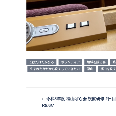
こばたけたかひろ
ボランティア
地域を語る会
広
生まれた街だから良くしていきたい
福山
福山を良く
投
令和8年度 福山ばら会 視察研修 2日目
稿
R8/6/7
ナ