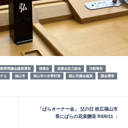
島県県議会議員選挙
後援会
後援会設立総会
活動報告
する
福山市
福山市の水害対策
福山市議会議員
議会選挙
「ばらオーナー会」 父の日 枝広福山市
長にばらの花束贈呈 R8/6/11