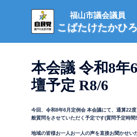
コ
ン
福山市議会議員
テ
こばたけたかひ
ン
ツ
へ
ス
キ
本会議 令和8年
ッ
プ
壇予定 R8/6
今回、令和8年6月定例会 本会議にて、通算22度
般質問をさせていただく予定です(質問予定時間5
地域の皆様お一人お一人の声を直接お聞かせい