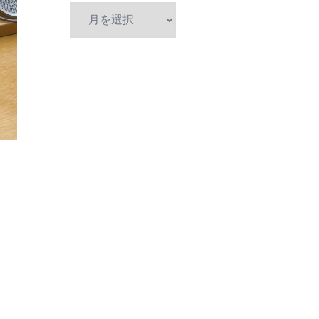
ア
ー
カ
イ
ブ