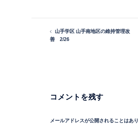
投
山手学区 山手南地区の維持管理改
稿
善 2/26
ナ
ビ
ゲ
ー
シ
コメントを残す
ョ
ン
メールアドレスが公開されることはあ