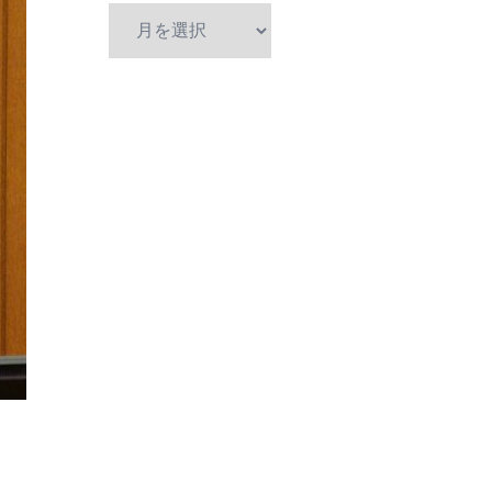
ア
ー
カ
イ
ブ