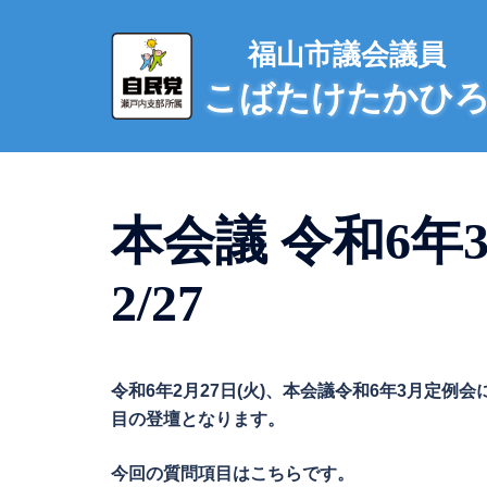
コ
ン
福山市議会議員
テ
こばたけたかひ
ン
ツ
へ
ス
キ
本会議 令和6年
ッ
プ
2/27
令和6年2月27日(火)、本会議令和6年3月定
目の登壇となります。
今回の質問項目はこちらです。