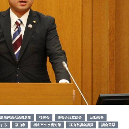
島県県議会議員選挙
後援会
後援会設立総会
活動報告
する
福山市
福山市の水害対策
福山市議会議員
議会選挙