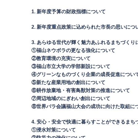
1. 新年度予算の財政指標について
2. 新年度重点政策に込められた市長の思いにつ
3. あらゆる世代が輝く魅力あふれるまちづくり
①福山ネウボラの更なる強化について
②教育環境の充実について
③福山市立大学の学部新設について
④グリーンなものづくり企業の成長促進につい
⑤新たな産業用地の創出について
⑥耕作放棄地・有害鳥獣対策の推進について
⑦周辺地域のにぎわい創出について
⑧世界バラ会議福山大会の成功に向けた取組に
4. 安心・安全で快適に暮らすことができるまち
①浸水対策について
②防災力の強化について