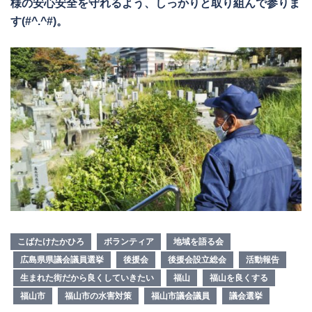
様の安心安全を守れるよう、しっかりと取り組んで参りま
す(#^.^#)。
こばたけたかひろ
ボランティア
地域を語る会
広島県県議会議員選挙
後援会
後援会設立総会
活動報告
生まれた街だから良くしていきたい
福山
福山を良くする
福山市
福山市の水害対策
福山市議会議員
議会選挙