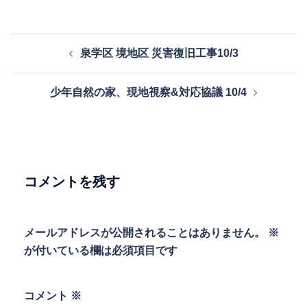
投
泉学区 境地区 災害復旧工事10/3
稿
ナ
少年自然の家、現地視察&対応協議 10/4
ビ
ゲ
ー
シ
ョ
コメントを残す
ン
メールアドレスが公開されることはありません。
※
が付いている欄は必須項目です
コメント
※