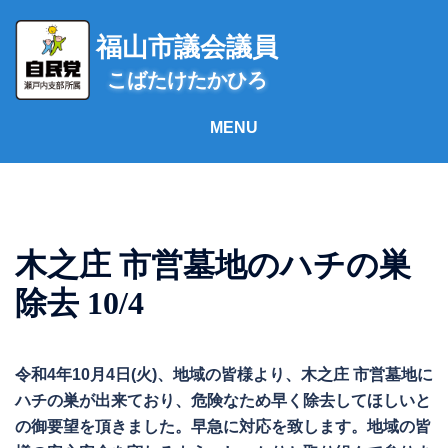
コ
ン
福山市議会議員
テ
こばたけたかひろ
ン
ツ
へ
ス
キ
ッ
プ
木之庄 市営墓地のハチの巣
除去 10/4
令和4年10月4日(火)、地域の皆様より、木之庄 市営墓地に
ハチの巣が出来ており、危険なため早く除去してほしいと
の御要望を頂きました。早急に対応を致します。地域の皆