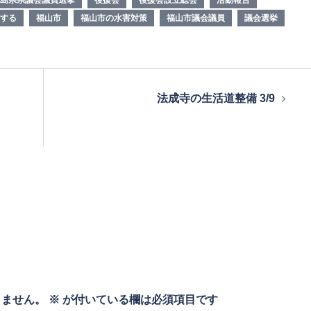
する
福山市
福山市の水害対策
福山市議会議員
議会選挙
法成寺の生活道整備 3/9
りません。
※
が付いている欄は必須項目です