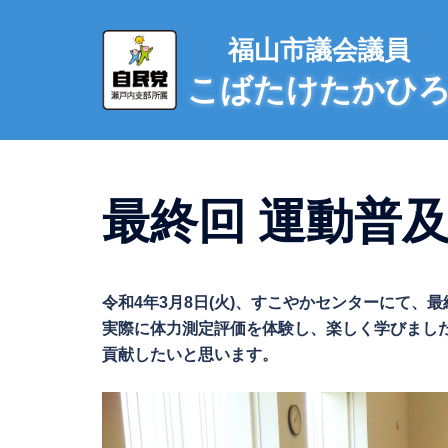
コ
ン
福山市議会議員
テ
こばたけたかひ
ン
ツ
へ
ス
キ
最終回 運動普及
ッ
プ
令和4年3月8日(火)、すこやかセンターにて、
実際に体力測定評価を体験し、楽しく学びまし
貢献したいと思います。