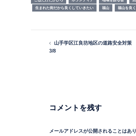
生まれた街だから良くしていきたい
福山
福山を良く
投
山手学区江良坊地区の道路安全対策
稿
3/8
ナ
ビ
ゲ
ー
シ
コメントを残す
ョ
ン
メールアドレスが公開されることはあ