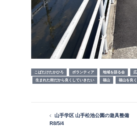
こばたけたかひろ
ボランティア
地域を語る会
広
生まれた街だから良くしていきたい
福山
福山を良く
投
山手学区 山手松池公園の遊具整備
稿
R8/5/4
ナ