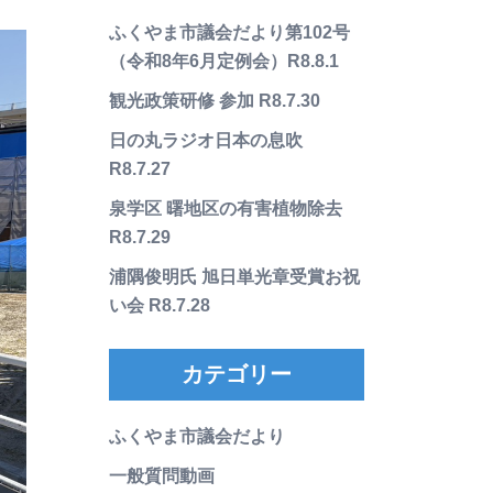
ふくやま市議会だより第102号
（令和8年6月定例会）R8.8.1
観光政策研修 参加 R8.7.30
日の丸ラジオ日本の息吹
R8.7.27
泉学区 曙地区の有害植物除去
R8.7.29
浦隅俊明氏 旭日単光章受賞お祝
い会 R8.7.28
カテゴリー
ふくやま市議会だより
一般質問動画