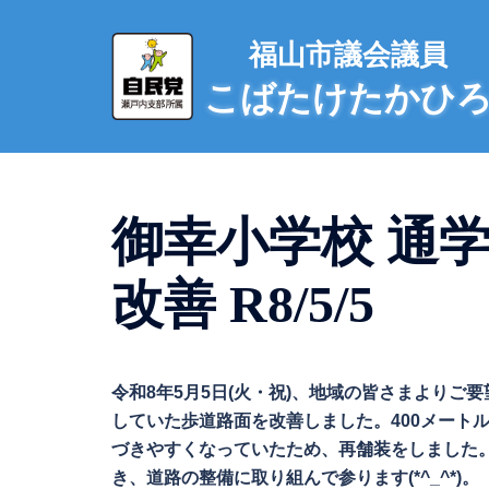
コ
ン
福山市議会議員
テ
こばたけたかひ
ン
ツ
へ
ス
キ
御幸小学校 通
ッ
プ
改善 R8/5/5
令和8年5月5日(火・祝)、地域の皆さまより
していた歩道路面を改善しました。400メート
づきやすくなっていたため、再舗装をしました
き、道路の整備に取り組んで参ります(*^_^*)。