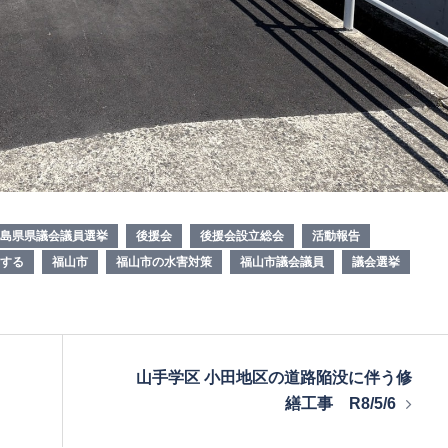
島県県議会議員選挙
後援会
後援会設立総会
活動報告
する
福山市
福山市の水害対策
福山市議会議員
議会選挙
山手学区 小田地区の道路陥没に伴う修
繕工事 R8/5/6