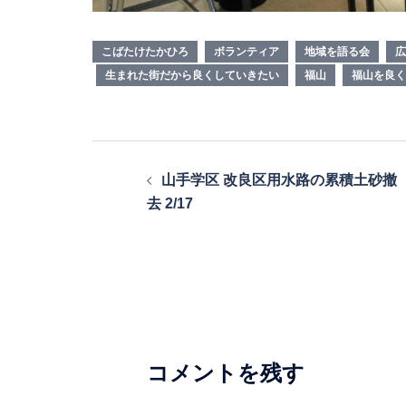
こばたけたかひろ
ボランティア
地域を語る会
広
生まれた街だから良くしていきたい
福山
福山を良く
投
山手学区 改良区用水路の累積土砂撤
稿
去 2/17
ナ
ビ
ゲ
ー
シ
コメントを残す
ョ