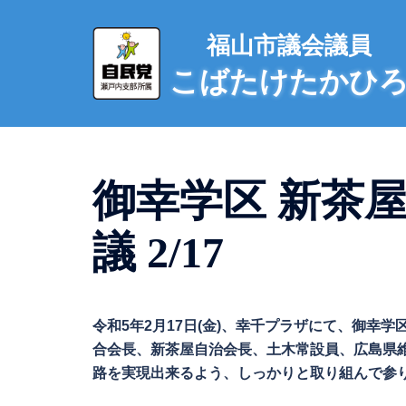
コ
ン
福山市議会議員
テ
こばたけたかひ
ン
ツ
へ
ス
キ
御幸学区 新茶
ッ
プ
議 2/17
令和5年2月17日(金)、幸千プラザにて、御幸
合会長、新茶屋自治会長、土木常設員、広島県
路を実現出来るよう、しっかりと取り組んで参ります