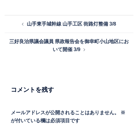
投
山手東手城幹線 山手工区 街路灯整備 3/8
稿
ナ
三好良治県議会議員 県政報告会を御幸町小山地区にお
ビ
いて開催 3/9
ゲ
ー
シ
ョ
ン
コメントを残す
メールアドレスが公開されることはありません。
※
が付いている欄は必須項目です