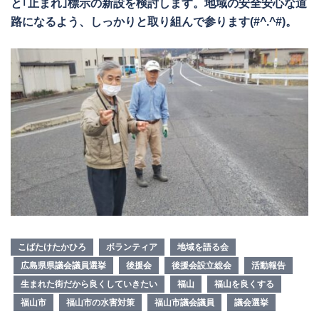
と｢止まれ｣標示の新設を検討します。地域の安全安心な道
路になるよう、しっかりと取り組んで参ります(#^.^#)。
こばたけたかひろ
ボランティア
地域を語る会
広島県県議会議員選挙
後援会
後援会設立総会
活動報告
生まれた街だから良くしていきたい
福山
福山を良くする
福山市
福山市の水害対策
福山市議会議員
議会選挙