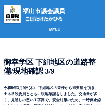
コ
ン
福山市議会議員
テ
こばたけたかひろ
ン
ツ
へ
ス
キ
ッ
プ
御幸学区 下組地区の道路整
備/現地確認 3/9
令和5年3月9日(木)、下組地区の皆様から御要望を頂き、
土木常設委員とともに現地確認をしました。交通量が多
く、見通しの悪いＴ字路で、安全対策のため、一時停止線