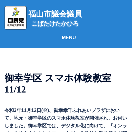
コ
ン
福山市議会議員
テ
こばたけたかひろ
ン
ツ
へ
ス
キ
ッ
プ
御幸学区 スマホ体験教室
11/12
令和3年11月12日(金)、御幸幸千ふれあいプラザにおい
て、地元・御幸学区のスマホ体験教室が開催され、お伺い
しました。御幸学区では、デジタル化に向けて、『オンラ