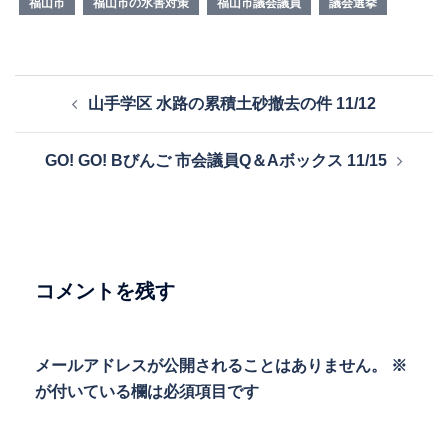
福山市
福山市の水害対策
福山市議会議員
議会選挙
投
山手学区 水路の累積土砂撤去の件 11/12
稿
ナ
GO! GO! Bびんご 市会議員Q＆Aボックス 11/15
ビ
ゲ
ー
シ
ョ
コメントを残す
ン
メールアドレスが公開されることはありません。
※
が付いている欄は必須項目です