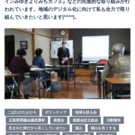
インみゆきよりみちカフェ』などの先進的な取り組みが行
われています。地域のデジタル化に向けて私も全力で取り
組んでいきたいと思います(*^^*)。
こばたけたかひろ
ボランティア
地域を語る会
広島県県議会議員選挙
後援会
後援会設立総会
活動報告
生まれた街だから良くしていきたい
福山
福山を良くする