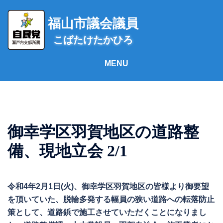
コ
ン
福山市議会議員
テ
こばたけたかひろ
ン
ツ
へ
ス
キ
ッ
プ
御幸学区羽賀地区の道路整
備、現地立会 2/1
令和4年2月1日(火)、御幸学区羽賀地区の皆様より御要望
を頂いていた、脱輪多発する幅員の狭い道路への転落防止
策として、道路鋲で施工させていただくことになりまし