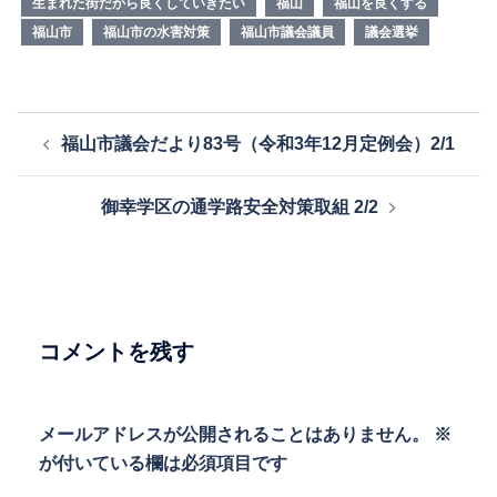
生まれた街だから良くしていきたい
福山
福山を良くする
福山市
福山市の水害対策
福山市議会議員
議会選挙
投
福山市議会だより83号（令和3年12月定例会）2/1
稿
ナ
御幸学区の通学路安全対策取組 2/2
ビ
ゲ
ー
シ
ョ
コメントを残す
ン
メールアドレスが公開されることはありません。
※
が付いている欄は必須項目です