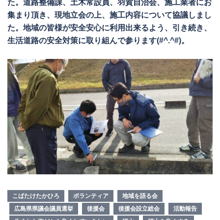
た。道路整備課、土木常設員、羽賀自治会、施工業者にお
集まり頂き、現地立会の上、施工内容について協議しまし
た。地域の皆様が安全安心に利用出来るよう、引き続き、
生活道路の安全対策に取り組んで参ります(#^.^#)。
こばたけたかひろ
ボランティア
地域を語る会
広島県県議会議員選挙
後援会
後援会設立総会
活動報告