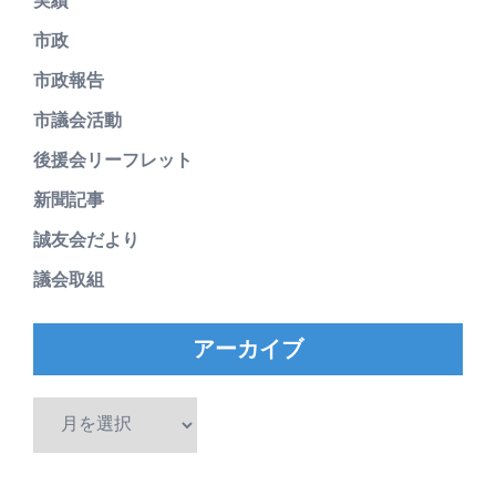
実績
市政
市政報告
市議会活動
後援会リーフレット
新聞記事
誠友会だより
議会取組
アーカイブ
ア
ー
カ