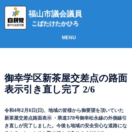
コ
ン
福山市議会議員
テ
こばたけたかひろ
ン
ツ
へ
ス
キ
ッ
プ
御幸学区新茶屋交差点の路面
表示引き直し完了 2/6
令和4年2月6日(日)、地域の皆様から御要望を頂いていた
新茶屋交差点路面表示 ・県道378号御幸松永線の外側線引
き直しが完了しました。今後も地域の安全安心な道路にな