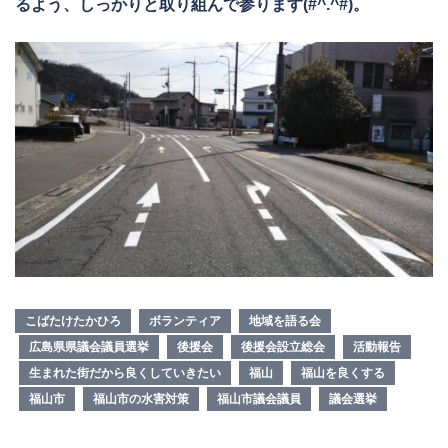
るよう、しっかりと取り組んで参ります(#^.^#)。
こばたけたかひろ
ボランティア
地域を語る会
広島県県議会議員選挙
後援会
後援会設立総会
活動報告
生まれた街だから良くしていきたい
福山
福山を良くする
福山市
福山市の水害対策
福山市議会議員
議会選挙