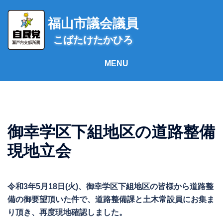
コ
ン
福山市議会議員
テ
こばたけたかひろ
ン
ツ
へ
ス
キ
ッ
プ
御幸学区下組地区の道路整備
現地立会
令和3年5月18日(火)、御幸学区下組地区の皆様から道路整
備の御要望頂いた件で、道路整備課と土木常設員にお集ま
り頂き、再度現地確認しました。