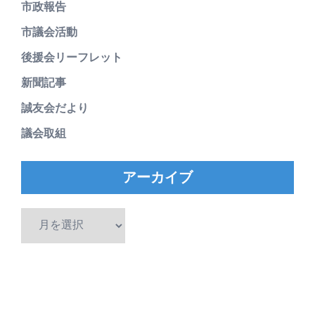
市政報告
市議会活動
後援会リーフレット
新聞記事
誠友会だより
議会取組
アーカイブ
ア
ー
カ
イ
ブ