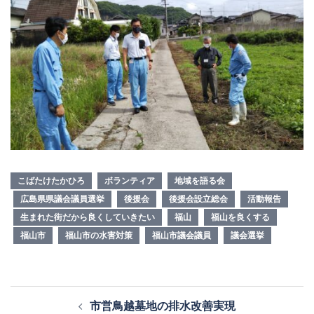
こばたけたかひろ
ボランティア
地域を語る会
広島県県議会議員選挙
後援会
後援会設立総会
活動報告
生まれた街だから良くしていきたい
福山
福山を良くする
福山市
福山市の水害対策
福山市議会議員
議会選挙
投
市営鳥越墓地の排水改善実現