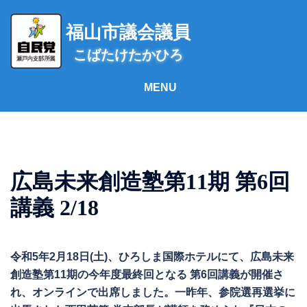
コ
ン
福山市議会議員
テ
こばたけたかひろ
ン
ツ
へ
ス
キ
ッ
プ
広島未来創造塾第11期 第6回
講義 2/18
令和5年2月18日(土)、ひろしま国際ホテルにて、広島未来
創造塾第11期の今年度最終回となる 第6回講義が開催さ
れ、オンラインで出席しました。一昨年、参院選再選挙に