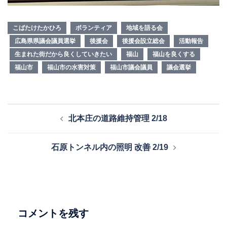
こばたけたかひろ
ボランティア
地域を語る会
広島県県議会議員選挙
後援会
後援会設立総会
活動報告
生まれた街だから良くしていきたい
福山
福山を良くする
福山市
福山市の水害対策
福山市議会議員
議会選挙
投
北本庄の道路維持管理 2/18
稿
ナ
石原トンネル内の照明 改善 2/19
ビ
ゲ
ー
シ
ョ
コメントを残す
ン