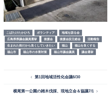
こばたけたかひろ
ボランティア
地域を語る会
広島県県議会議員選挙
後援会
後援会設立総会
活動報告
生まれた街だから良くしていきたい
福山
福山を良くする
福山市
福山市の水害対策
福山市議会議員
議会選挙
投
第1回地域活性化会議6/30
稿
ナ
横尾第一公園の雑木伐採、現地立会＆協議7/1
ビ
ゲ
ー