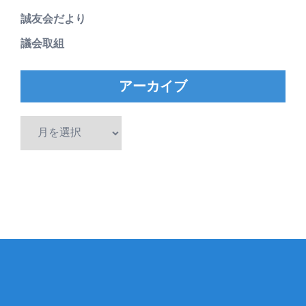
誠友会だより
議会取組
アーカイブ
ア
ー
カ
イ
ブ