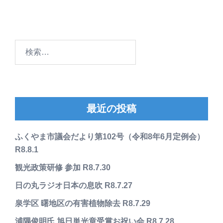
検
索:
最近の投稿
ふくやま市議会だより第102号（令和8年6月定例会）
R8.8.1
観光政策研修 参加 R8.7.30
日の丸ラジオ日本の息吹 R8.7.27
泉学区 曙地区の有害植物除去 R8.7.29
浦隅俊明氏 旭日単光章受賞お祝い会 R8.7.28