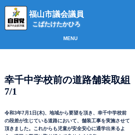
コ
ン
福山市議会議員
テ
こばたけたかひろ
ン
ツ
へ
ス
キ
ッ
プ
幸千中学校前の道路舗装取組
7/1
令和3年7月1日(木)、地域から要望を頂き、幸千中学校前
の段差が生じている道路において、舗装工事を実施させて
頂きました。これからも児童が安全安心に通学出来るよ