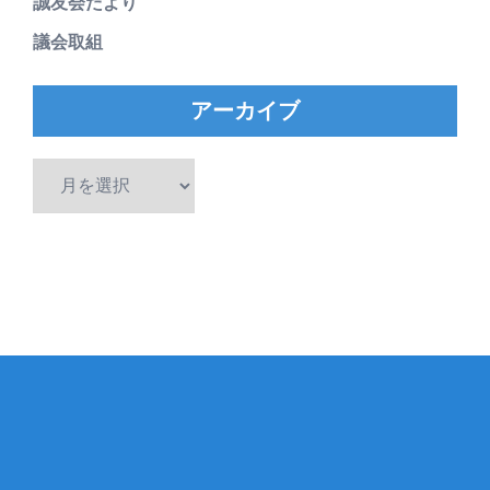
誠友会だより
議会取組
アーカイブ
ア
ー
カ
イ
ブ