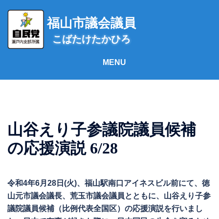
コ
ン
福山市議会議員
テ
こばたけたかひろ
ン
ツ
へ
ス
キ
ッ
プ
山谷えり子参議院議員候補
の応援演説 6/28
令和4年6月28日(火)、福山駅南口アイネスビル前にて、徳
山元市議会議長、荒玉市議会議員とともに、山谷えり子参
議院議員候補（比例代表全国区）の応援演説を行いまし