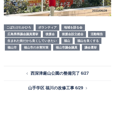
こばたけたかひろ
ボランティア
地域を語る会
広島県県議会議員選挙
後援会
後援会設立総会
活動報告
生まれた街だから良くしていきたい
福山
福山を良くする
福山市
福山市の水害対策
福山市議会議員
議会選挙
投
西深津厳山公園の整備完了 6/27
稿
ナ
山手学区 福川の改修工事 6/29
ビ
ゲ
ー
シ