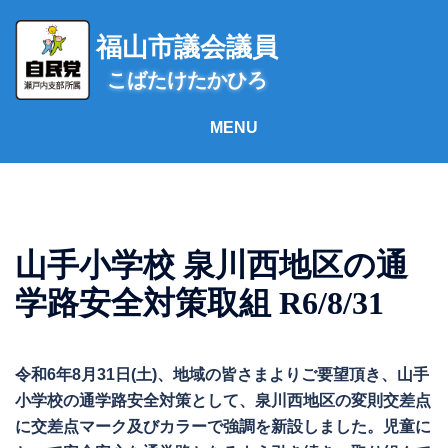
コ
ン
福山市議会議員
テ
こばたけたかひろ
ン
ツ
へ
ス
キ
ッ
プ
山手小学校 泉川西地区の通
学路安全対策取組 R6/8/31
令和6年8月31日(土)、地域の皆さまよりご要望頂き、山手
小学校の通学路安全対策として、泉川西地区の変則交差点
に交差点マーク及びカラーで強調を新設しました。児童に