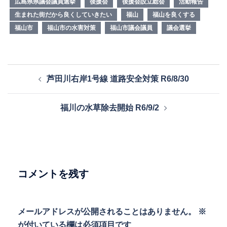
広島県県議会議員選挙
後援会
後援会設立総会
活動報告
生まれた街だから良くしていきたい
福山
福山を良くする
福山市
福山市の水害対策
福山市議会議員
議会選挙
投
芦田川右岸1号線 道路安全対策 R6/8/30
稿
ナ
福川の水草除去開始 R6/9/2
ビ
ゲ
ー
シ
ョ
コメントを残す
ン
メールアドレスが公開されることはありません。
※
が付いている欄は必須項目です