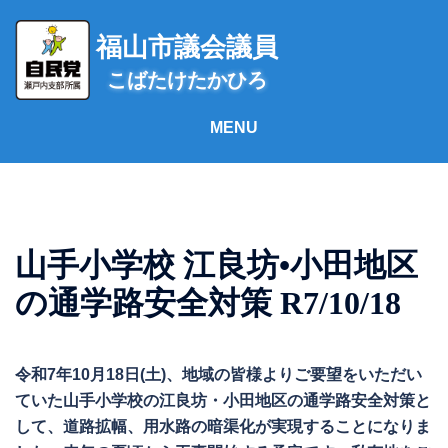
コ
ン
福山市議会議員
テ
こばたけたかひろ
ン
ツ
へ
ス
キ
ッ
プ
山手小学校 江良坊•小田地区
の通学路安全対策 R7/10/18
令和7年10月18日(土)、地域の皆様よりご要望をいただい
ていた山手小学校の江良坊・小田地区の通学路安全対策と
して、道路拡幅、用水路の暗渠化が実現することになりま