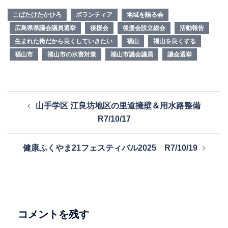
こばたけたかひろ
ボランティア
地域を語る会
広島県県議会議員選挙
後援会
後援会設立総会
活動報告
生まれた街だから良くしていきたい
福山
福山を良くする
福山市
福山市の水害対策
福山市議会議員
議会選挙
投
山手学区 江良坊地区の里道擁壁＆用水路整備
稿
R7/10/17
ナ
ビ
健康ふくやま21フェスティバル2025 R7/10/19
ゲ
ー
シ
ョ
ン
コメントを残す