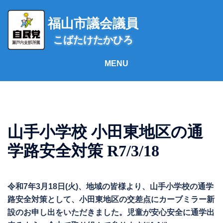
コ
ン
福山市議会議員
テ
こばたけたかひろ
ン
ツ
へ
ス
キ
ッ
プ
山手小学校 小田東地区の通
学路安全対策 R7/3/18
令和7年3月18日(火)、地域の皆様より、山手小学校の通学
路安全対策として、小田東地区の交差点にカーブミラー新
設のお申し出をいただきました。児童が安心安全に通学出