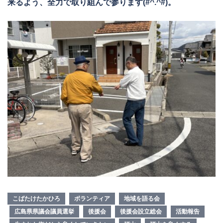
来るよう、全力で取り組んで参ります(#^.^#)。
こばたけたかひろ
ボランティア
地域を語る会
広島県県議会議員選挙
後援会
後援会設立総会
活動報告