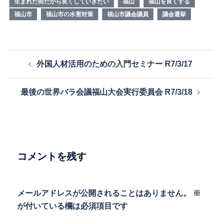
生まれた街だから良くしていきたい
福山
福山を良くする
福山市
福山市の水害対策
福山市議会議員
議会選挙
投
外国人材活用のための入門セミナー R7/3/17
稿
ナ
最後の世界バラ会議福山大会実行委員会 R7/3/18
ビ
ゲ
ー
シ
ョ
コメントを残す
ン
メールアドレスが公開されることはありません。
※
が付いている欄は必須項目です