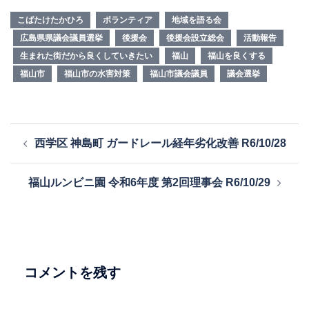
こばたけたかひろ
ボランティア
地域を語る会
広島県県議会議員選挙
後援会
後援会設立総会
活動報告
生まれた街だから良くしていきたい
福山
福山を良くする
福山市
福山市の水害対策
福山市議会議員
議会選挙
投
西学区 神島町 ガードレール経年劣化改善 R6/10/28
稿
ナ
福山ルンビニ園 令和6年度 第2回理事会 R6/10/29
ビ
ゲ
ー
シ
ョ
コメントを残す
ン