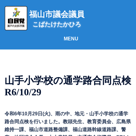
コ
ン
福山市議会議員
テ
こばたけたかひろ
ン
ツ
へ
ス
キ
ッ
プ
山手小学校の通学路合同点検
R6/10/29
令和6年10月29日(火)、雨の中、地元・山手小学校の通学
路合同点検を行いました。教頭先生、教育委員会、広島県
維持一課、福山市道路整備課、福山道路幹線道路課、警