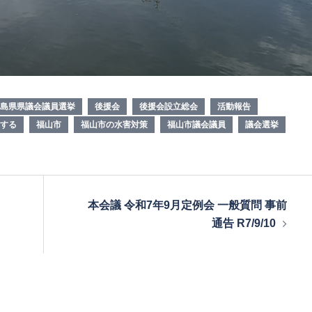
島県県議会議員選挙
後援会
後援会設立総会
活動報告
する
福山市
福山市の水害対策
福山市議会議員
議会選挙
本会議 令和7年9月定例会 一般質問 事前
通告 R7/9/10