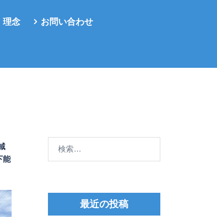
・理念
お問い合わせ
検
域
索:
下能
。
最近の投稿