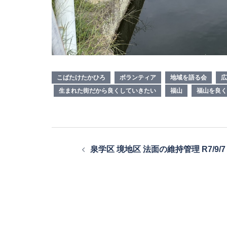
こばたけたかひろ
ボランティア
地域を語る会
広
生まれた街だから良くしていきたい
福山
福山を良く
投
泉学区 境地区 法面の維持管理 R7/9/7
稿
ナ
ビ
ゲ
ー