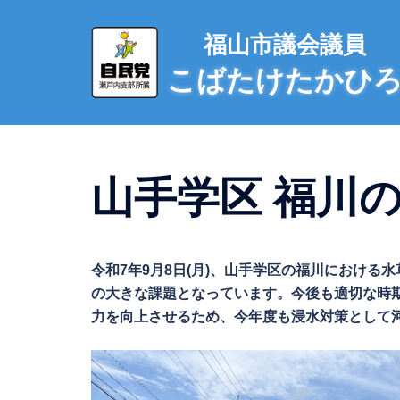
コ
ン
福山市議会議員
テ
こばたけたかひ
ン
ツ
へ
ス
キ
山手学区 福川の水
ッ
プ
令和7年9月8日(月)、山手学区の福川におけ
の大きな課題となっています。今後も適切な時
力を向上させるため、今年度も浸水対策として河川