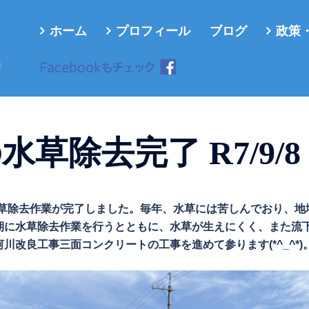
ホーム
プロフィール
ブログ
政策
ろ
草除去完了 R7/9/8
る水草除去作業が完了しました。毎年、水草には苦しんでおり、地
期に水草除去作業を行うとともに、水草が生えにくく、また流
改良工事三面コンクリートの工事を進めて参ります(*^_^*)