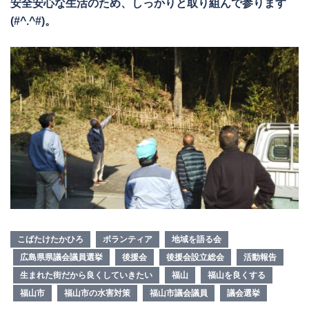
安全安心な生活のため、しっかりと取り組んで参ります
(#^.^#)。
こばたけたかひろ
ボランティア
地域を語る会
広島県県議会議員選挙
後援会
後援会設立総会
活動報告
生まれた街だから良くしていきたい
福山
福山を良くする
福山市
福山市の水害対策
福山市議会議員
議会選挙