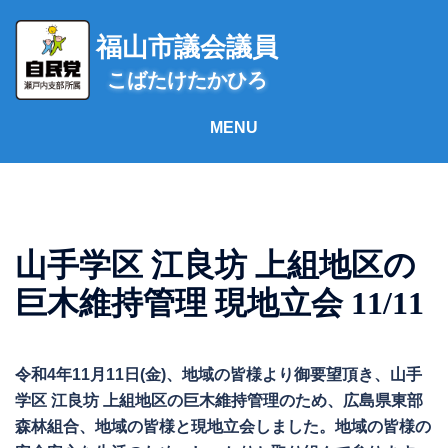
コ
ン
福山市議会議員
テ
こばたけたかひろ
ン
ツ
へ
ス
キ
ッ
プ
山手学区 江良坊 上組地区の
巨木維持管理 現地立会 11/11
令和4年11月11日(金)、地域の皆様より御要望頂き、山手
学区 江良坊 上組地区の巨木維持管理のため、広島県東部
森林組合、地域の皆様と現地立会しました。地域の皆様の