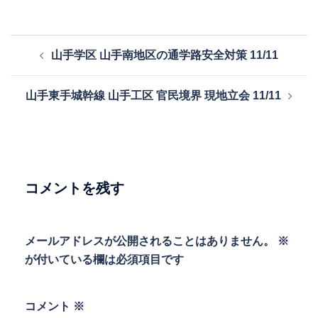
投
山手学区 山手南地区の通学路安全対策 11/11
稿
ナ
山手東手城幹線 山手工区 官民境界 現地立会 11/11
ビ
ゲ
ー
シ
ョ
コメントを残す
ン
メールアドレスが公開されることはありません。
※
が付いている欄は必須項目です
コメント
※